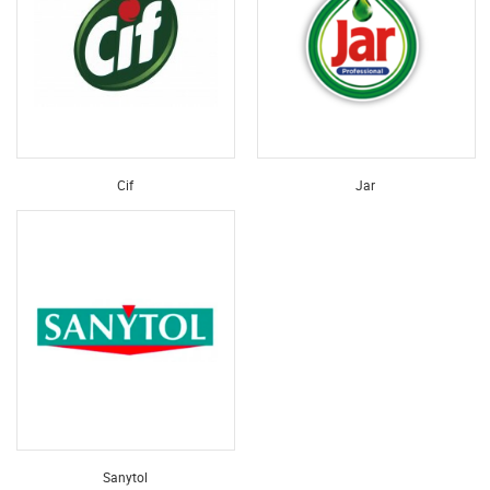
Cif
Jar
Sanytol