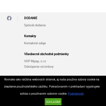
DODANIE
Spôsob dodania
Kontakty
Kontaktné údaje
Všeobecné obchodné podmienky
VOP Mipap, s.r.o
Odstúpenie od zmluvy
Zásady ochrany osobných údajov (GDPR)
Rovnako ako väčšina webových stránok, aj naša používa súbory cookie na
GDPR Mipap, s.r.o
zlepšenie používateľského zážitku. Pokračovaním v prehliadaní vyjadrujete
súhlas s používaním súborov cookie.
Podrobnosti
© 2026 Všetky práva vyhradené..
SÚHLASÍM!