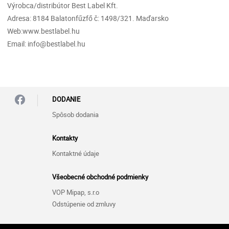
Výrobca/distribútor Best Label Kft.
Adresa: 8184 Balatonfűzfő č: 1498/321. Maďarsko
Web:www.bestlabel.hu
Email: info@bestlabel.hu
DODANIE
Spôsob dodania
Kontakty
Kontaktné údaje
Všeobecné obchodné podmienky
VOP Mipap, s.r.o
Odstúpenie od zmluvy
Zásady ochrany osobných údajov (GDPR)