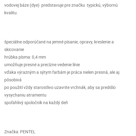
vodovej báze (dye) predstavuje pre značku typickú, výbornú
kvalitu.
špeciálne odporúčané na jemné písanie, opravy, kreslenie a
skicovanie
hrúbka písma: 0,4 mm
umožňuje presné a precízne vedenie línie
vďaka výrazným a sýtym farbám je práca nielen presná, ale aj
pôsobivá
po použití vždy starostlivo uzavrite vrchnák, aby sa predišlo
vysychaniu atramentu
spoľahlivý spoločník na každý deň
Značka: PENTEL