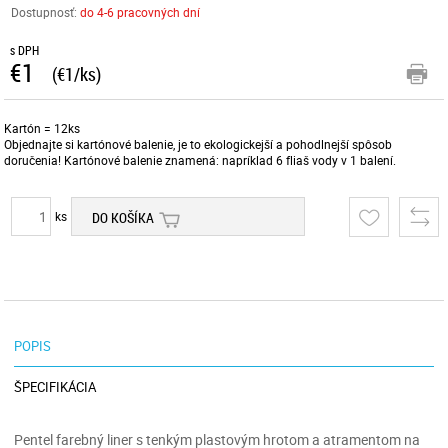
Dostupnosť:
do 4-6 pracovných dní
s DPH
€1
(€1/ks)
Kartón = 12ks
Objednajte si kartónové balenie, je to ekologickejší a pohodlnejší spôsob
doručenia! Kartónové balenie znamená: napríklad 6 fliaš vody v 1 balení.
ks
DO KOŠÍKA
POPIS
ŠPECIFIKÁCIA
Pentel farebný liner s tenkým plastovým hrotom a atramentom na