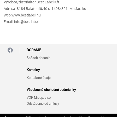
Výrobca/distribútor Best Label Kft.
Adresa: 8184 Balatonfűzfő č: 1498/321. Maďarsko
Web:www.bestlabel.hu
Email: info@bestlabel.hu
DODANIE
Spôsob dodania
Kontakty
Kontaktné údaje
Všeobecné obchodné podmienky
VOP Mipap, s.r.o
Odstúpenie od zmluvy
Zásady ochrany osobných údajov (GDPR)