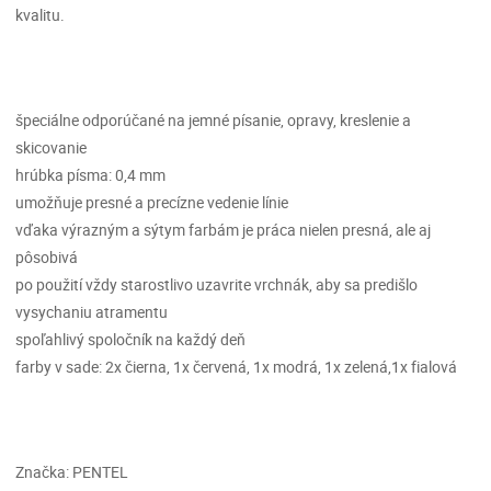
kvalitu.
špeciálne odporúčané na jemné písanie, opravy, kreslenie a
skicovanie
hrúbka písma: 0,4 mm
umožňuje presné a precízne vedenie línie
vďaka výrazným a sýtym farbám je práca nielen presná, ale aj
pôsobivá
po použití vždy starostlivo uzavrite vrchnák, aby sa predišlo
vysychaniu atramentu
spoľahlivý spoločník na každý deň
farby v sade: 2x čierna, 1x červená, 1x modrá, 1x zelená,1x fialová
Značka: PENTEL