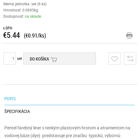
Merná jednotka: set (6 ks)
Hmotnosť: 0.0695kg
Dostupnosť:
na sklade
s DPH
€5.44
(€0.91/ks)
set
DO KOŠÍKA
POPIS
ŠPECIFIKÁCIA
Pentel farebný liner s tenkým plastovým hrotom a atramentom na
vodovej báze (dye) predstavuje pre značku typickú, výbornú