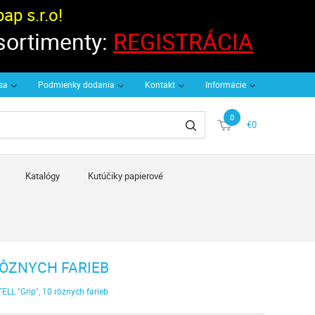
p s.r.o!
 sortimenty:
REGISTRÁCIA
 sa
Podmienky dodania
Kontakt
Informácie
0
€0
Katalógy
Kutúčiky papierové
 RÔZNYCH FARIEB
ELL "Grip", 10 rôznych farieb