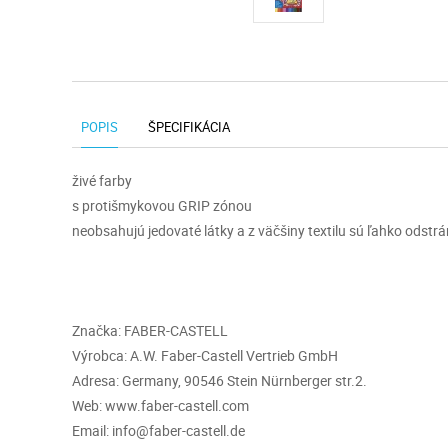
POPIS
ŠPECIFIKÁCIA
živé farby
s protišmykovou GRIP zónou
neobsahujú jedovaté látky a z väčšiny textilu sú ľahko odstrá
Značka: FABER-CASTELL
Výrobca: A.W. Faber-Castell Vertrieb GmbH
Adresa: Germany, 90546 Stein Nürnberger str.2.
Web: www.faber-castell.com
Email: info@faber-castell.de