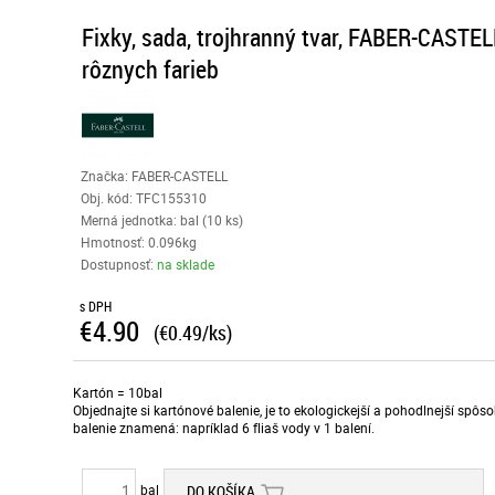
Fixky, sada, trojhranný tvar, FABER-CASTELL
rôznych farieb
Značka: FABER-CASTELL
Obj. kód:
TFC155310
Merná jednotka: bal (10 ks)
Hmotnosť: 0.096kg
Dostupnosť:
na sklade
s DPH
€4.90
(€0.49/ks)
Kartón = 10bal
Objednajte si kartónové balenie, je to ekologickejší a pohodlnejší spô
balenie znamená: napríklad 6 fliaš vody v 1 balení.
bal
DO KOŠÍKA