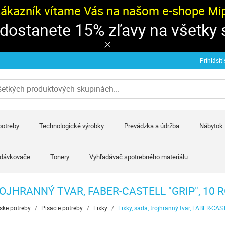
zákazník vítame Vás na našom e-shope Mipa
 dostanete 15% zľavy na všetky
Prihlásiť
potreby
Technologické výrobky
Prevádzka a údržba
Nábytok
 dávkovače
Tonery
Vyhľadávač spotrebného materiálu
ROJHRANNÝ TVAR, FABER-CASTELL "GRIP", 10
ske potreby
/
Písacie potreby
/
Fixky
/
Fixky, sada, trojhranný tvar, FABER-CAST