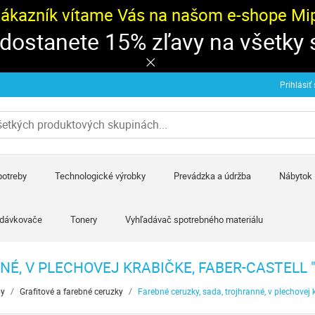
zákazník vítame Vás na našom e-shope Mipa
 dostanete 15% zľavy na všetky
Prihlásiť
potreby
Technologické výrobky
Prevádzka a údržba
Nábytok
 dávkovače
Tonery
Vyhľadávač spotrebného materiálu
É, V PLECHOVEJ KRABIČKE, FABER-CASTELL "
by
/
Grafitové a farebné ceruzky
/
Farebné ceruzky, sada, trojhranné, v plechovej 