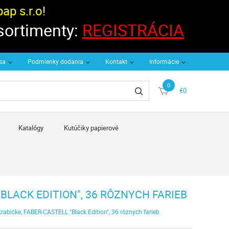
p s.r.o!
 sortimenty:
REGISTRÁCIA
 sa
Podmienky dodania
Kontakt
Informácie
0
€0
Katalógy
Kutúčiky papierové
BLACK EDITION", 36 RÔZNYCH FARIEB
krabičke, FABER-CASTELL "Black Edition", 36 rôznych farieb