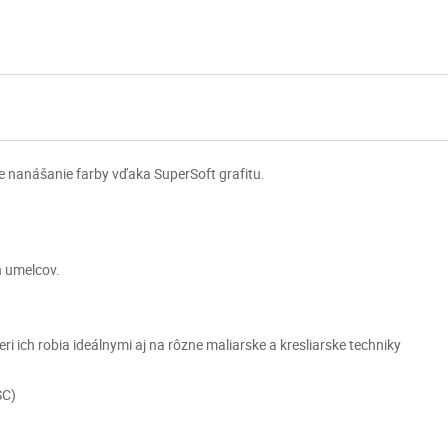
e nanášanie farby vďaka SuperSoft grafitu.
h umelcov.
ri ich robia ideálnymi aj na rôzne maliarske a kresliarske techniky
SC)