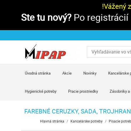
!Vážený 
Ste tu nový?
Po registrácií
Úvodná stránka
Akcie
Novinky
Kancelárske 
Hygienické potreby
Pracie prostriedky
Zásobníky a
FAREBNÉ CERUZKY, SADA, TROJHRANN
Hlavná stránka
/
Kancelárske potreby
/
Písacie potre