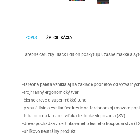
POPIS
ŠPECIFIKÁCIA
Farebné ceruzky Black Edition poskytujú úžasne mäkké a sýt
-farebná paleta vznikla aj na základe podnetov od výtvarnýc
-trojhranný ergonomický tvar
-čierne drevo a super mäkká tuha
-plynulá línia a vynikajúce krytie na farebnom aj tmavom papie
-tuha odolná lámaniu vďaka technike vlepovania (SV)
-drevo pochádza z certifikovaného lesného hospodárstva (F
-uhlíkovo neutrálny produkt