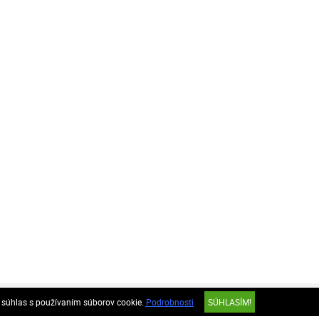
odné podmienky
Zásady ochrany osobných údajov
e súhlas s používaním súborov cookie.
Podrobnosti
SÚHLASÍM!
(GDPR)