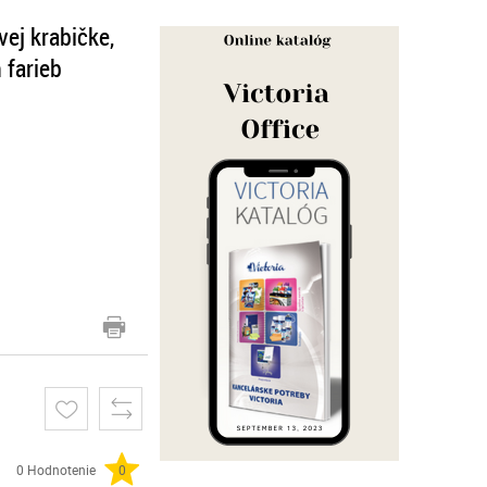
vej krabičke,
 farieb
0 Hodnotenie
0