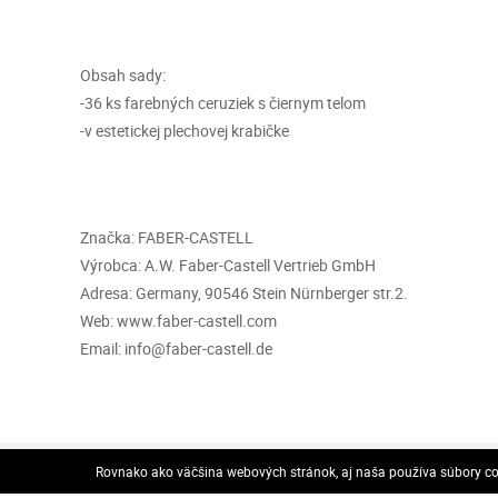
Obsah sady:
-36 ks farebných ceruziek s čiernym telom
-v estetickej plechovej krabičke
Značka: FABER-CASTELL
Výrobca: A.W. Faber-Castell Vertrieb GmbH
Adresa: Germany, 90546 Stein Nürnberger str.2.
Web: www.faber-castell.com
Email: info@faber-castell.de
DODANIE
Rovnako ako väčšina webových stránok, aj naša používa súbory coo