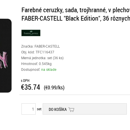
Farebné ceruzky, sada, trojhranné, v plecho
FABER-CASTELL "Black Edition", 36 rôznych
Značka: FABER-CASTELL
Obj. kód:
TFC116437
Merná jednotka: set (36 ks)
Hmotnosť: 0.545kg
Dostupnosť:
na sklade
s DPH
€35.74
(€0.99/ks)
set
DO KOŠÍKA