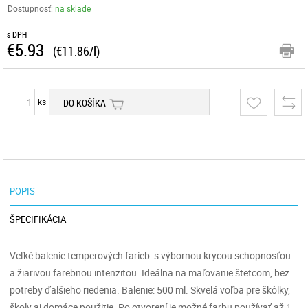
Dostupnosť:
na sklade
s DPH
€5.93
(€11.86/l)
ks
DO KOŠÍKA
POPIS
ŠPECIFIKÁCIA
Veľké balenie temperových farieb s výbornou krycou schopnosťou
a žiarivou farebnou intenzitou. Ideálna na maľovanie štetcom, bez
potreby ďalšieho riedenia. Balenie: 500 ml. Skvelá voľba pre škôlky,
školy aj domáce použitie. Po otvorení je možné farbu používať až 1