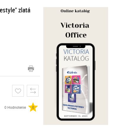
style" zlatá
0 Hodnotenie
0