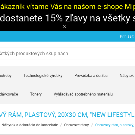
zákazník vítame Vás na našom e-shope Mipa
 dostanete 15% zľavy na všetky
Prihlásiť
potreby
Technologické výrobky
Prevádzka a údržba
Nábytok
 dávkovače
Tonery
Vyhľadávač spotrebného materiálu
Ý RÁM, PLASTOVÝ, 20X30 CM, "NEW LIFESTYL
Nábytok a dekorácia do kancelárie
/
Obrazové rámy
/
Obrazový rám, plastový, 