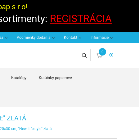
p s.r.o!
 sortimenty:
REGISTRÁCIA
 sa
Podmienky dodania
Kontakt
Informácie
0
€0
Katalógy
Kutúčiky papierové
E" ZLATÁ
20x30 cm, "New Lifestyle" zlatá