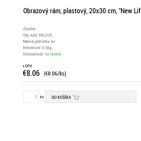
Obrazový rám, plastový, 20x30 cm, "New Life
Značka: .
Obj. kód:
DKL020
Merná jednotka: ks
Hmotnosť: 0.5kg
Dostupnosť:
na sklade
s DPH
€8.06
(€8.06/ks)
ks
DO KOŠÍKA