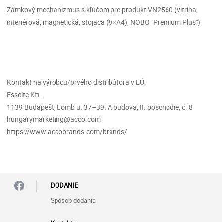
Zámkový mechanizmus s kľúčom pre produkt VN2560 (vitrína,
interiérová, magnetická, stojaca (9×A4), NOBO "Premium Plus")
Kontakt na výrobcu/prvého distribútora v EÚ:
Esselte Kft.
1139 Budapešť, Lomb u. 37–39. A budova, II. poschodie, č. 8
hungarymarketing@acco.com
https://www.accobrands.com/brands/
DODANIE
Spôsob dodania