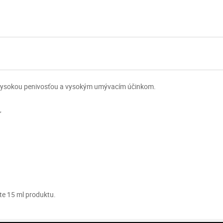
a vysokou penivosťou a vysokým umývacím účinkom.
,
te 15 ml produktu.