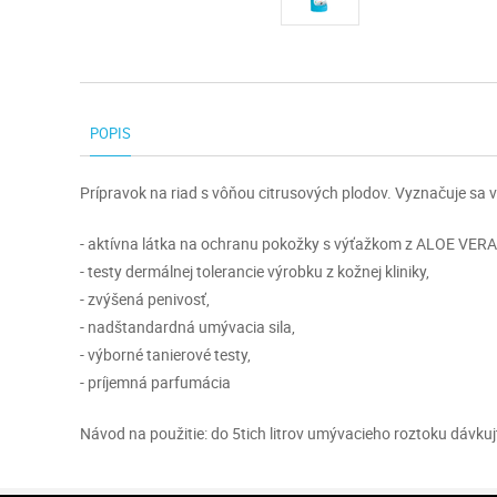
POPIS
Prípravok na riad s vôňou citrusových plodov. Vyznačuje s
- aktívna látka na ochranu pokožky s výťažkom z ALOE VERA
- testy dermálnej tolerancie výrobku z kožnej kliniky,
- zvýšená penivosť,
- nadštandardná umývacia sila,
- výborné tanierové testy,
- príjemná parfumácia
Návod na použitie: do 5tich litrov umývacieho roztoku dávkuj