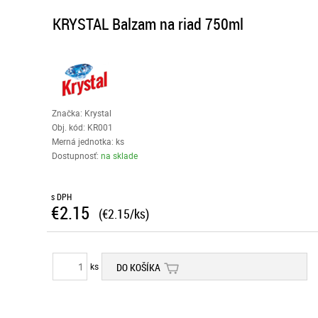
KRYSTAL Balzam na riad 750ml
Značka: Krystal
Obj. kód:
KR001
Merná jednotka: ks
Dostupnosť:
na sklade
s DPH
€2.15
(€2.15/ks)
ks
DO KOŠÍKA