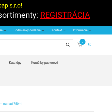
p s.r.o!
 sortimenty:
REGISTRÁCIA
 sa
Podmienky dodania
Kontakt
Informácie
0
€0
Katalógy
Kutúčiky papierové
m na riad 750ml