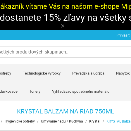
zákazník vítame Vás na našom e-shope Mipa
 dostanete 15% zľavy na všetky
Prihlásiť
potreby
Technologické výrobky
Prevádzka a údržba
Nábytok
 dávkovače
Tonery
Vyhľadávač spotrebného materiálu
KRYSTAL BALZAM NA RIAD 750ML
/
Hygienické potreby
/
Umývanie riadu / Kuchyňa
/
Krystal
/
KRYSTAL Balza