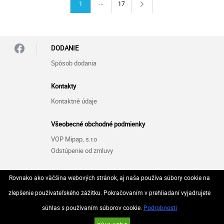
...
1
17
DODANIE
Spôsob dodania
Kontakty
Kontaktné údaje
Všeobecné obchodné podmienky
VOP Mipap, s.r.o
Odstúpenie od zmluvy
Zásady ochrany osobných údajov (GDPR)
Rovnako ako väčšina webových stránok, aj naša používa súbory cookie na
GDPR Mipap, s.r.o
zlepšenie používateľského zážitku. Pokračovaním v prehliadaní vyjadrujete
súhlas s používaním súborov cookie.
Podrobnosti
© 2026 Všetky práva vyhradené..