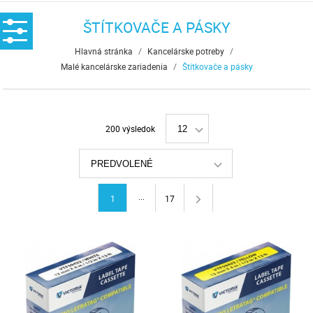
ŠTÍTKOVAČE A PÁSKY
Hlavná stránka
/
Kancelárske potreby
/
Malé kancelárske zariadenia
/
Štítkovače a pásky
200 výsledok
12
PREDVOLENÉ
...
1
17