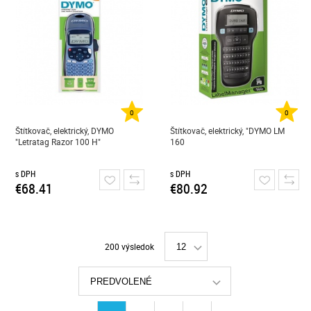
0
0
Štítkovač, elektrický, DYMO
Štítkovač, elektrický, "DYMO LM
"Letratag Razor 100 H"
160
s DPH
s DPH
€68.41
€80.92
200 výsledok
12
PREDVOLENÉ