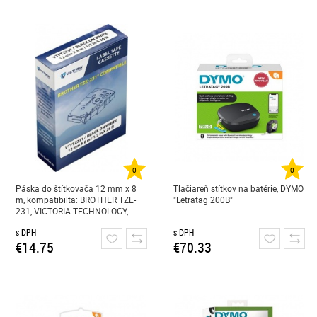
0
0
Páska do štítkovača 12 mm x 8
Tlačiareň stítkov na batérie, DYMO
m, kompatibilta: BROTHER TZE-
"Letratag 200B"
231, VICTORIA TECHNOLOGY,
biela-čierna
s DPH
s DPH
€14.75
€70.33