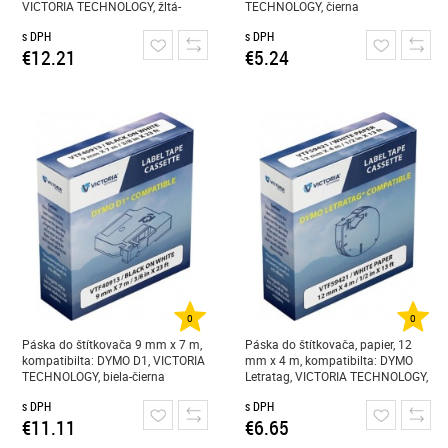
VICTORIA TECHNOLOGY, žltá-
TECHNOLOGY, čierna
čierna
s DPH
s DPH
€12.21
€5.24
0
0
Páska do štítkovača 9 mm x 7 m,
Páska do štítkovača, papier, 12
kompatibilta: DYMO D1, VICTORIA
mm x 4 m, kompatibilta: DYMO
TECHNOLOGY, biela-čierna
Letratag, VICTORIA TECHNOLOGY,
biela
s DPH
s DPH
€11.11
€6.65