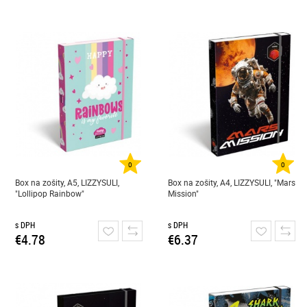
0
0
Box na zošity, A5, LIZZYSULI,
Box na zošity, A4, LIZZYSULI, "Mars
"Lollipop Rainbow"
Mission"
s DPH
s DPH
€4.78
€6.37