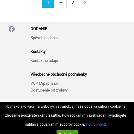
...
1
3
DODANIE
Spôsob dodania
Kontakty
Kontaktné údaje
Všeobecné obchodné podmienky
VOP Mipap, s.r.o
Odstúpenie od zmluvy
Zásady ochrany osobných údajov (GDPR)
Rovnako ako väčšina webových stránok, aj naša používa súbory cookie na
GDPR Mipap, s.r.o
zlepšenie používateľského zážitku. Pokračovaním v prehliadaní vyjadrujete
súhlas s používaním súborov cookie.
Podrobnosti
© 2026 Všetky práva vyhradené..