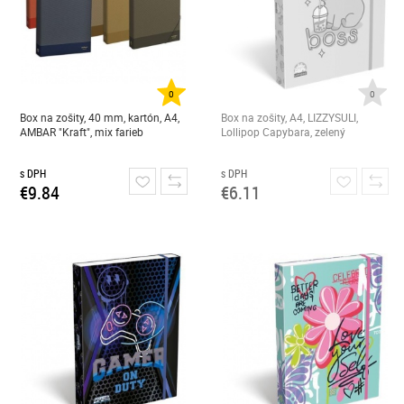
0
0
Box na zošity, 40 mm, kartón, A4,
Box na zošity, A4, LIZZYSULI,
AMBAR "Kraft", mix farieb
Lollipop Capybara, zelený
s DPH
s DPH
€9.84
€6.11