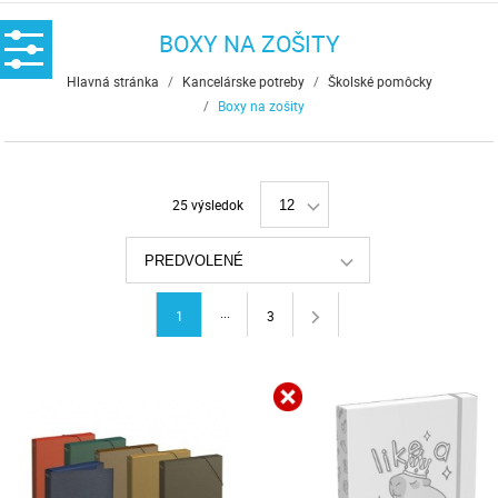
BOXY NA ZOŠITY
Hlavná stránka
/
Kancelárske potreby
/
Školské pomôcky
/
Boxy na zošity
25 výsledok
12
PREDVOLENÉ
...
1
3