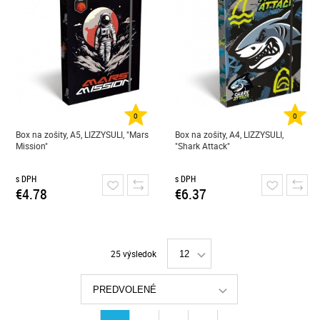
0
0
Box na zošity, A5, LIZZYSULI, "Mars
Box na zošity, A4, LIZZYSULI,
Mission"
"Shark Attack"
s DPH
s DPH
€4.78
€6.37
25 výsledok
12
PREDVOLENÉ