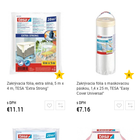
0
0
Zakrývacia fólia, extra silná, 5 m x
Zakrývacia fólia s maskovacou
4 m, TESA "Extra Strong"
páskou, 1,4 x 25 m, TESA "Easy
Cover Universal"
s DPH
s DPH
€11.11
€7.16