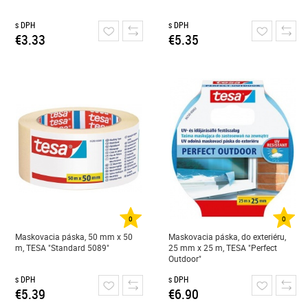
s DPH
s DPH
€3.33
€5.35
0
0
Maskovacia páska, 50 mm x 50
Maskovacia páska, do exteriéru,
m, TESA "Standard 5089"
25 mm x 25 m, TESA "Perfect
Outdoor"
s DPH
s DPH
€5.39
€6.90