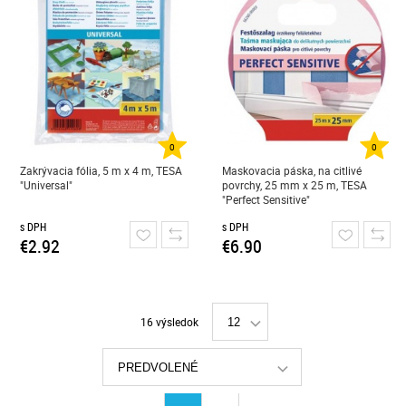
0
0
Zakrývacia fólia, 5 m x 4 m, TESA
Maskovacia páska, na citlivé
"Universal"
povrchy, 25 mm x 25 m, TESA
"Perfect Sensitive"
s DPH
s DPH
€2.92
€6.90
16 výsledok
12
PREDVOLENÉ