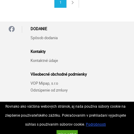
1
DODANIE
Spôsob dodania
Kontakty
Kontaktné údaje
Všeobecné obchodné podmienky
VOP Mipap, s.r.o
Odstúpenie od zmluvy
Zásady ochrany osobných údajov (GDPR)
Rovnako ako väčšina webových stránok, aj naša používa súbory cookie na
GDPR Mipap, s.r.o
zlepšenie používateľského zážitku. Pokračovaním v prehliadaní vyjadrujete
súhlas s používaním súborov cookie.
Podrobnosti
© 2026 Všetky práva vyhradené..