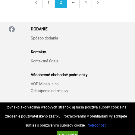
...
1
2
4
DODANIE
Spôsob dodania
Kontakty
Kontaktné údaje
Všeobecné obchodné podmienky
VOP Mipap, s.r.o
Odstúpenie od zmluvy
Zásady ochrany osobných údajov (GDPR)
Rovnako ako väčšina webových stránok, aj naša používa súbory cookie na
GDPR Mipap, s.r.o
zlepšenie používateľského zážitku. Pokračovaním v prehliadaní vyjadrujete
súhlas s používaním súborov cookie.
Podrobnosti
© 2026 Všetky práva vyhradené..