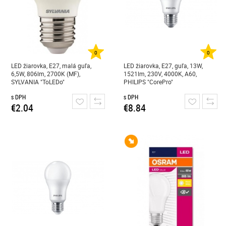
0
0
LED žiarovka, E27, malá guľa,
LED žiarovka, E27, guľa, 13W,
6,5W, 806lm, 2700K (MF),
1521lm, 230V, 4000K, A60,
SYLVANIA "ToLEDo"
PHILIPS "CorePro"
s DPH
s DPH
€2.04
€8.84