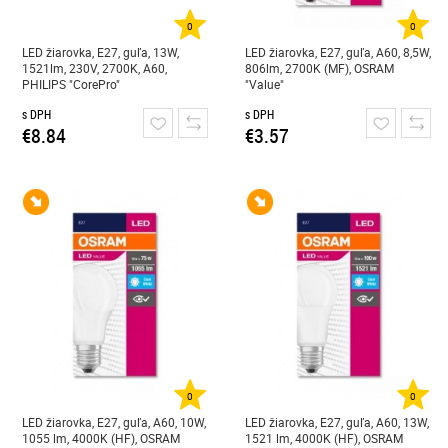
0
0
LED žiarovka, E27, guľa, 13W,
LED žiarovka, E27, guľa, A60, 8,5W,
1521lm, 230V, 2700K, A60,
806lm, 2700K (MF), OSRAM
PHILIPS "CorePro"
"Value"
s DPH
s DPH
€8.84
€3.57
0
0
LED žiarovka, E27, guľa, A60, 10W,
LED žiarovka, E27, guľa, A60, 13W,
1055 lm, 4000K (HF), OSRAM
1521 lm, 4000K (HF), OSRAM