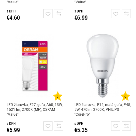
"Value"
"Value"
s DPH
s DPH
€4.60
€6.99
0
0
LED žiarovka, E27, guľa, A60, 13W,
LED žiarovka, E14, malá guľa, P45,
1521 lm, 2700K (MF), OSRAM
5W, 470lm, 2700K, PHILIPS
"Value"
"CorePro"
s DPH
s DPH
€6.99
€5.35