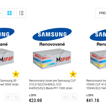
PRE
0
0
e Samsung SF-
Renovovaný toner pre Samsung CLP
Renovovaný ton
ee! 3000 strán
310,315(CLT-K4092) /CLT-
Y504S CLP 415
K4092S/ELS Black-PF! 1500 strán
Y504S/ELS Yell
s DPH
s DPH
€23.69
€41.16