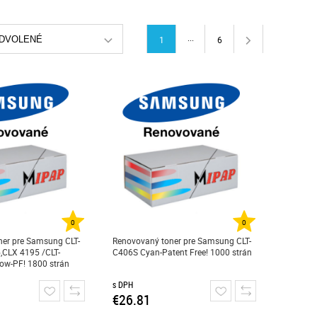
...
DVOLENÉ
1
6
0
0
er pre Samsung CLT-
Renovovaný toner pre Samsung CLT-
,CLX 4195 /CLT-
C406S Cyan-Patent Free! 1000 strán
ow-PF! 1800 strán
s DPH
€26.81