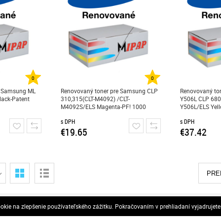
0
0
e Samsung ML
Renovovaný toner pre Samsung CLP
Renovovaný ton
ack-Patent
310,315(CLT-M4092) /CLT-
Y506L CLP 680
M4092S/ELS Magenta-PF! 1000
Y506L/ELS Yell
strán
s DPH
s DPH
€19.65
€37.42
PRE
Kontakty
Všeobecné obch
kie na zlepšenie používateľského zážitku. Pokračovaním v prehliadaní vyjadrujet
Kontaktné údaje
VOP Mipap, s.r.o