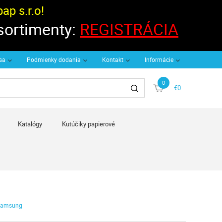
p s.r.o!
 sortimenty:
REGISTRÁCIA
 sa
Podmienky dodania
Kontakt
Informácie
0
€0
Katalógy
Kutúčiky papierové
Samsung