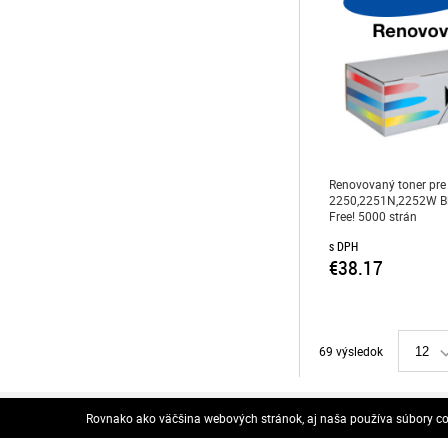
Renovovaný toner pr
2250,2251N,2252W Bl
Free! 5000 strán
s DPH
€38.17
69 výsledok
12
DODANIE
Rovnako ako väčšina webových stránok, aj naša používa súbory coo
Spôsob dodania