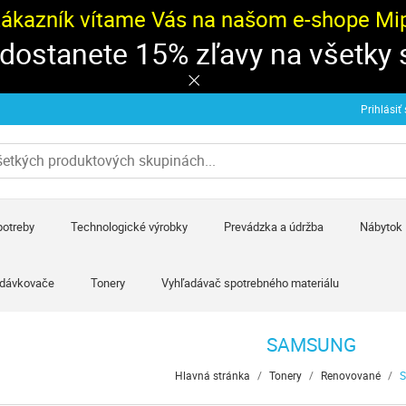
zákazník vítame Vás na našom e-shope Mipa
 dostanete 15% zľavy na všetky
Prihlásiť
potreby
Technologické výrobky
Prevádzka a údržba
Nábytok
 dávkovače
Tonery
Vyhľadávač spotrebného materiálu
SAMSUNG
Hlavná stránka
/
Tonery
/
Renovované
/