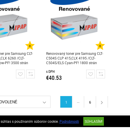
0
0
er pre Samsung CLT-
Renovovaný toner pre Samsung CLT-
,CLX 6260 /CLT-
C504S CLP 415,CLX 4195 /CLT-
ow-PF! 3500 strán
C504S/ELS Cyan-PF! 1800 strán
s DPH
€40.53
...
DVOLENÉ
1
6
odné podmienky
Zásady ochrany osobných údajov
e súhlas s používaním súborov cookie.
Podrobnosti
SÚHLASÍM!
(GDPR)