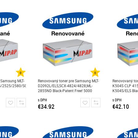
0
0
e Samsung MLT-
Renovovaný toner pre Samsung MLT-
Renovovaný ton
5/2525/2580/SCX4600/4606/4623
D2092L/ELS,SCX-4824/4828,ML-
K504S CLP 415
2855ND Black-Patent Free! 5000
K504S/ELS Blac
strán
s DPH
s DPH
€34.92
€42.10