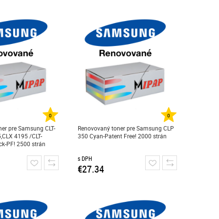
0
0
er pre Samsung CLT-
Renovovaný toner pre Samsung CLP
,CLX 4195 /CLT-
350 Cyan-Patent Free! 2000 strán
k-PF! 2500 strán
s DPH
€27.34