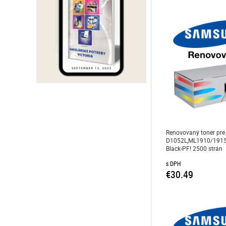
Renovovaný toner pr
D1052L,ML1910/191
Black-PF! 2500 strán
s DPH
€30.49