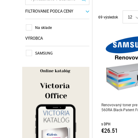
FILTROVANIE PODĽA CENY
69 výsledok
12
Na sklade
VÝROBCA
SAMSUNG
Renovovaný toner pr
560RA Black-Patent Fr
s DPH
€26.51