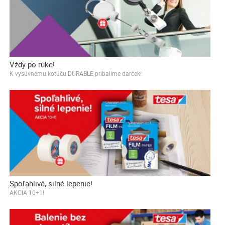
Vždy po ruke!
K vysúvnému kotúču DURABLE pribalíme darček!
Spoľahlivé, silné lepenie!
AKCIA 10+1!