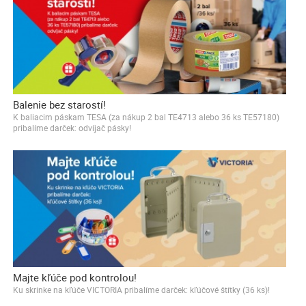
Balenie bez starostí!
K baliacim páskam TESA (za nákup 2 bal TE4713 alebo 36 ks TE57180)
pribalíme darček: odvíjač pásky!
Majte kľúče pod kontrolou!
Ku skrinke na kľúče VICTORIA pribalíme darček: kľúčové štítky (36 ks)!