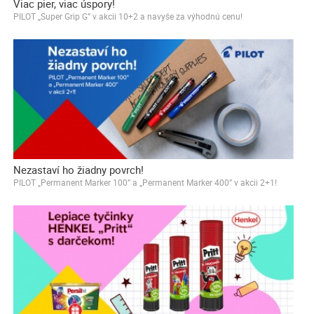
Viac pier, viac úspory!
PILOT „Super Grip G” v akcii 10+2 a navyše za výhodnú cenu!
Nezastaví ho žiadny povrch!
PILOT „Permanent Marker 100” a „Permanent Marker 400” v akcii 2+1!