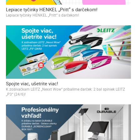
Lepiace tyčinky HENKEL „Pritt“ s darčekom!
Lepiace tyčinky HENKEL „Pritt“ s darčekom!
Spojte viac, ušetrite viac!
K zošívačkam LEITZ „Nexxt Wow“ pribalíme darček: 2 bal spiniek LEITZ
„P3“ (24/6)!