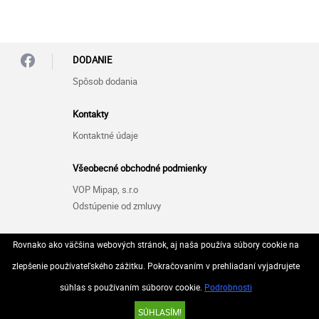
DODANIE
Spôsob dodania
Kontakty
Kontaktné údaje
Všeobecné obchodné podmienky
VOP Mipap, s.r.o
Odstúpenie od zmluvy
Zásady ochrany osobných údajov (GDPR)
Rovnako ako väčšina webových stránok, aj naša používa súbory cookie na
GDPR Mipap, s.r.o
zlepšenie používateľského zážitku. Pokračovaním v prehliadaní vyjadrujete
súhlas s používaním súborov cookie.
Podrobnosti
© 2026 Všetky práva vyhradené..
SÚHLASÍM!