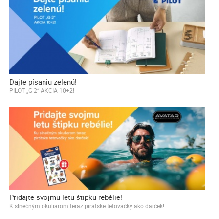
Dajte písaniu zelenú!
PILOT „G-2“ AKCIA 10+2!
Pridajte svojmu letu štipku rebélie!
K slnečným okuliarom teraz pirátske tetovačky ako darček!