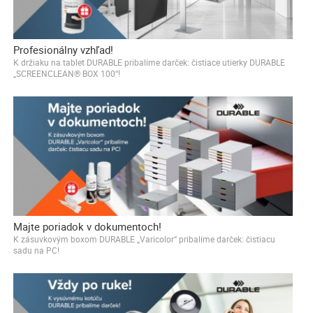
Profesionálny vzhľad!
K držiaku na tablet DURABLE pribalíme darček: čistiace utierky DURABLE
„SCREENCLEAN® BOX 100“!
Majte poriadok v dokumentoch!
K zásuvkovým boxom DURABLE „Varicolor“ pribalíme darček: čistiacu
sadu na PC!