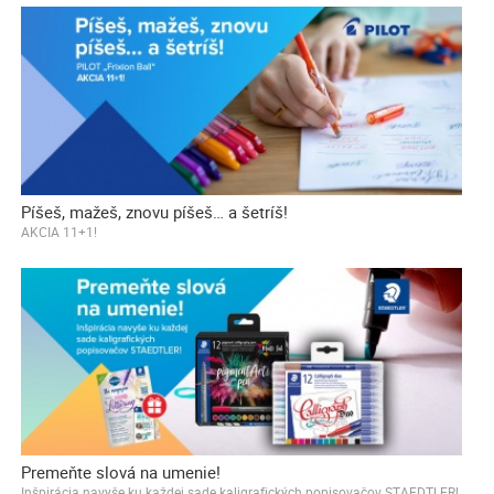
Píšeš, mažeš, znovu píšeš… a šetríš!
AKCIA 11+1!
Premeňte slová na umenie!
Inšpirácia navyše ku každej sade kaligrafických popisovačov STAEDTLER!